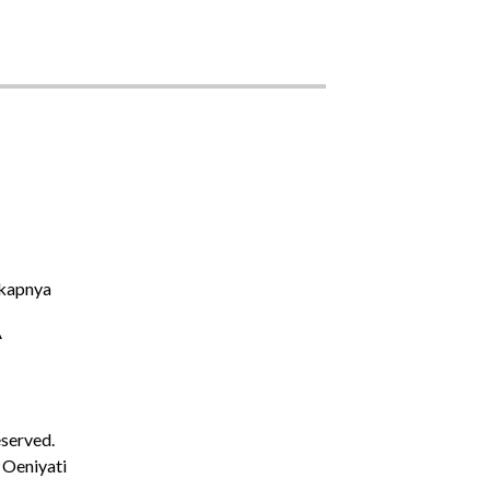
kapnya
A
eserved.
 Oeniyati