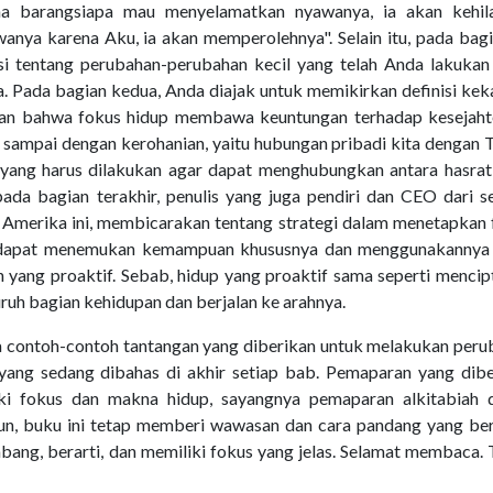
na barangsiapa mau menyelamatkan nyawanya, ia akan kehil
anya karena Aku, ia akan memperolehnya". Selain itu, pada bagi
i tentang perubahan-perubahan kecil yang telah Anda lakukan
. Pada bagian kedua, Anda diajak untuk memikirkan definisi ke
ngkan bahwa fokus hidup membawa keuntungan terhadap kesejaht
h sampai dengan kerohanian, yaitu hubungan pribadi kita dengan 
ra yang harus dilakukan agar dapat menghubungkan antara hasra
pada bagian terakhir, penulis yang juga pendiri dan CEO dari 
Amerika ini, membicarakan tentang strategi dalam menetapkan 
a dapat menemukan kemampuan khususnya dan menggunakannya 
n yang proaktif. Sebab, hidup yang proaktif sama seperti menci
uruh bagian kehidupan dan berjalan ke arahnya.
nya contoh-contoh tantangan yang diberikan untuk melakukan per
yang sedang dibahas di akhir setiap bab. Pemaparan yang dibe
ki fokus dan makna hidup, sayangnya pemaparan alkitabiah 
n, buku ini tetap memberi wawasan dan cara pandang yang be
ang, berarti, dan memiliki fokus yang jelas. Selamat membaca.