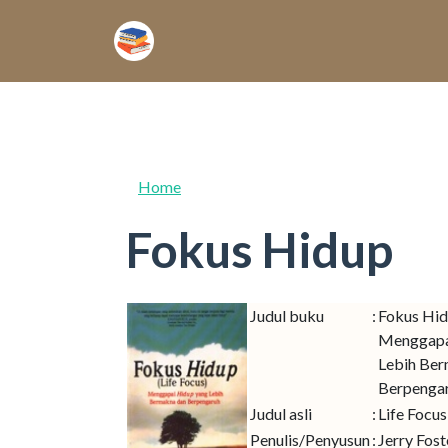
Skip to main content
Home
Fokus Hidup
Judul buku
:
Fokus Hid
Menggapa
Lebih Ber
Berpenga
Judul asli
:
Life Focus
Penulis/Penyusun
:
Jerry Fos