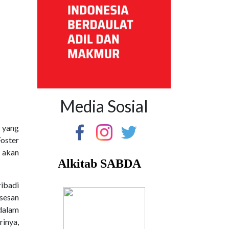
Media Sosial
 yang
oster
 akan
ibadi
ksesan
 dalam
rinya,