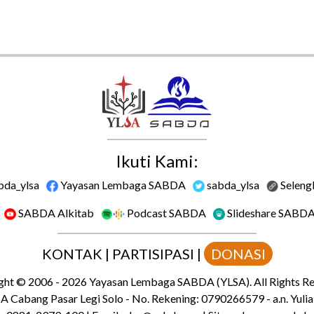
Ikuti Kami:
bda_ylsa
Yayasan Lembaga SABDA
sabda_ylsa
Seleng
SABDA Alkitab
Podcast SABDA
Slideshare SABD
KONTAK
|
PARTISIPASI
|
DONASI
ght
© 2006 -
2026
Yayasan Lembaga SABDA (YLSA).
All Rights R
 Cabang Pasar Legi Solo - No. Rekening: 0790266579 - a.n. Yulia