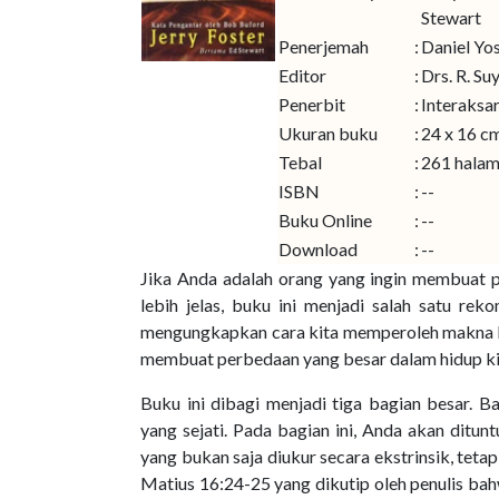
Stewart
Penerjemah
:
Daniel Yo
Editor
:
Drs. R. Su
Penerbit
:
Interaksa
Ukuran buku
:
24 x 16 c
Tebal
:
261 hala
ISBN
:
--
Buku Online
:
--
Download
:
--
Jika Anda adalah orang yang ingin membuat 
lebih jelas, buku ini menjadi salah satu re
mengungkapkan cara kita memperoleh makna h
membuat perbedaan yang besar dalam hidup ki
Buku ini dibagi menjadi tiga bagian besar. 
yang sejati. Pada bagian ini, Anda akan ditu
yang bukan saja diukur secara ekstrinsik, tetap
Matius 16:24-25 yang dikutip oleh penulis bah