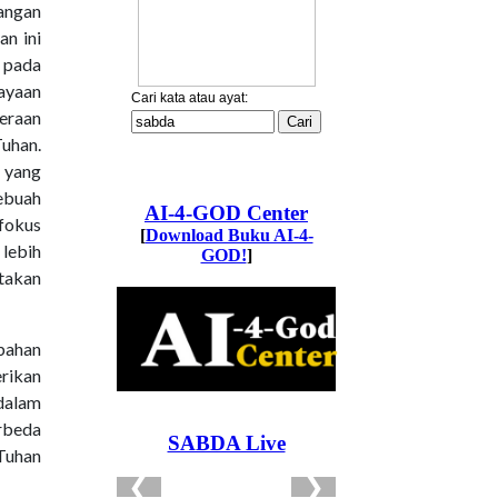
angan
an ini
 pada
kayaan
eraan
Tuhan.
t yang
sebuah
fokus
lebih
ptakan
ubahan
rikan
dalam
rbeda
 Tuhan