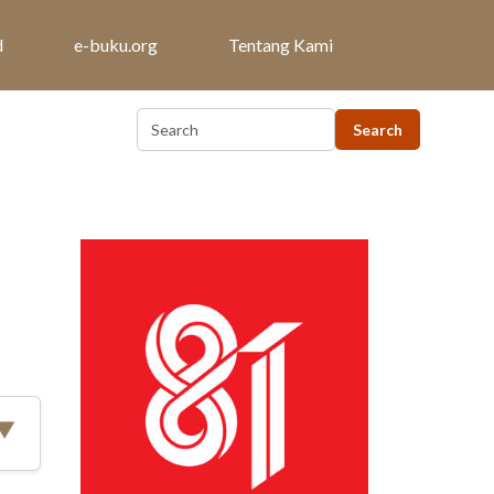
d
e-buku.org
Tentang Kami
 ▼