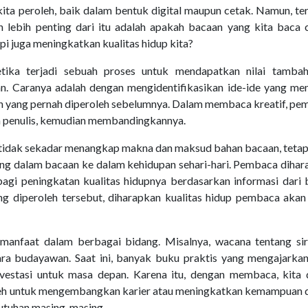
ta peroleh, baik dalam bentuk digital maupun cetak. Namun, te
h lebih penting dari itu adalah apakah bacaan yang kita baca 
pi juga meningkatkan kualitas hidup kita?
tika terjadi sebuah proses untuk mendapatkan nilai tambah
. Caranya adalah dengan mengidentifikasikan ide-ide yang men
 yang pernah diperoleh sebelumnya. Dalam membaca kreatif, pe
n penulis, kemudian membandingkannya.
 tidak sekadar menangkap makna dan maksud bahan bacaan, tetap
ang dalam bacaan ke dalam kehidupan sehari-hari. Pembaca diha
agi peningkatan kualitas hidupnya berdasarkan informasi dari 
 diperoleh tersebut, diharapkan kualitas hidup pembaca akan 
anfaat dalam berbagai bidang. Misalnya, wacana tentang si
para budayawan. Saat ini, banyak buku praktis yang mengajarka
vestasi untuk masa depan. Karena itu, dengan membaca, kita 
leh untuk mengembangkan karier atau meningkatkan kemampuan 
utuhan masing-masing.