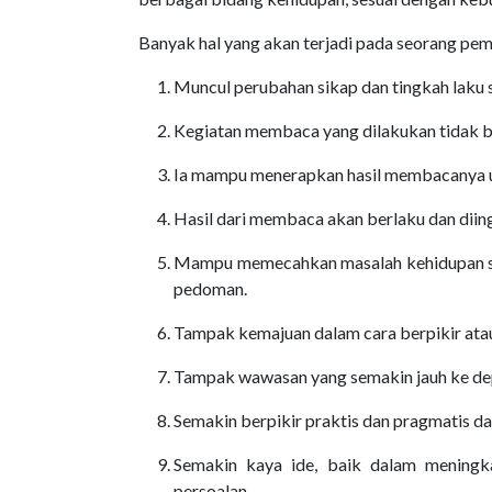
Banyak hal yang akan terjadi pada seorang pemb
Muncul perubahan sikap dan tingkah laku 
Kegiatan membaca yang dilakukan tidak be
Ia mampu menerapkan hasil membacanya un
Hasil dari membaca akan berlaku dan diin
Mampu memecahkan masalah kehidupan se
pedoman.
Tampak kemajuan dalam cara berpikir atau
Tampak wawasan yang semakin jauh ke dep
Semakin berpikir praktis dan pragmatis da
Semakin kaya ide, baik dalam menin
persoalan.