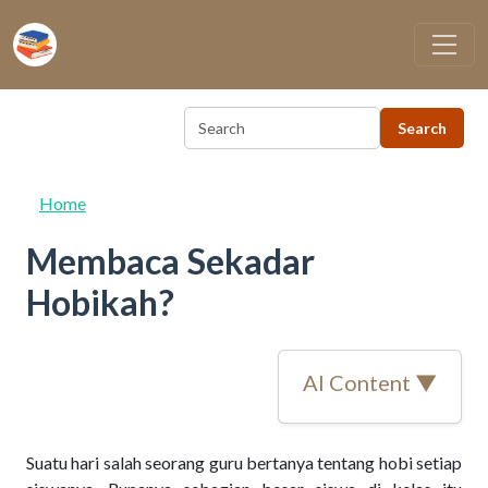
Skip to main content
Home
Membaca Sekadar
Hobikah?
AI Content ▼
Suatu hari salah seorang guru bertanya tentang hobi setiap