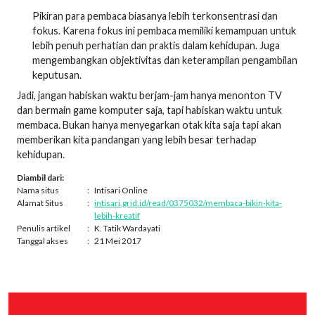
Pikiran para pembaca biasanya lebih terkonsentrasi dan
fokus. Karena fokus ini pembaca memiliki kemampuan untuk
lebih penuh perhatian dan praktis dalam kehidupan. Juga
mengembangkan objektivitas dan keterampilan pengambilan
keputusan.
Jadi, jangan habiskan waktu berjam-jam hanya menonton TV
dan bermain game komputer saja, tapi habiskan waktu untuk
membaca. Bukan hanya menyegarkan otak kita saja tapi akan
memberikan kita pandangan yang lebih besar terhadap
kehidupan.
Diambil dari:
Nama situs
:
Intisari Online
Alamat Situs
:
intisari.grid.id/read/0375032/membaca-bikin-kita-
lebih-kreatif
Penulis artikel
:
K. Tatik Wardayati
Tanggal akses
:
21 Mei 2017