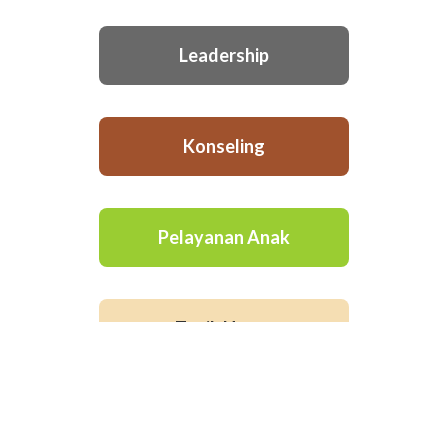
Leadership
Konseling
Pelayanan Anak
Topik Umum