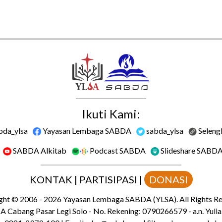
Ikuti Kami:
bda_ylsa
Yayasan Lembaga SABDA
sabda_ylsa
Seleng
SABDA Alkitab
Podcast SABDA
Slideshare SABD
KONTAK
|
PARTISIPASI
|
DONASI
ght
© 2006 -
2026
Yayasan Lembaga SABDA (YLSA).
All Rights R
 Cabang Pasar Legi Solo - No. Rekening: 0790266579 - a.n. Yulia