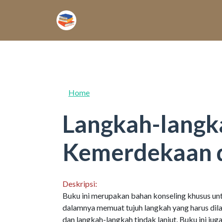
Skip to main content
Home
Langkah-langk
Kemerdekaan d
Deskripsi:
Buku ini merupakan bahan konseling khusus unt
dalamnya memuat tujuh langkah yang harus dila
dan langkah-langkah tindak lanjut. Buku ini ju