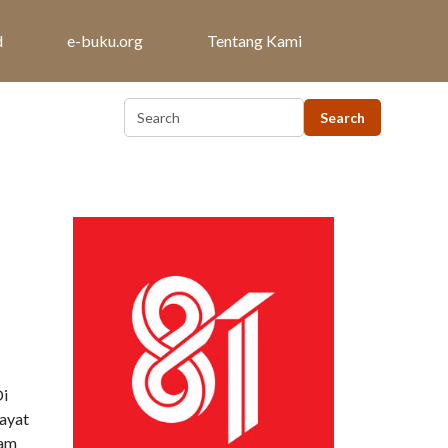
d
e-buku.org
Tentang Kami
Di
-ayat
ram