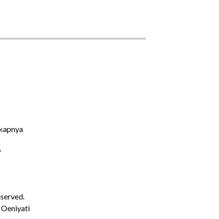
kapnya
A
eserved.
 Oeniyati