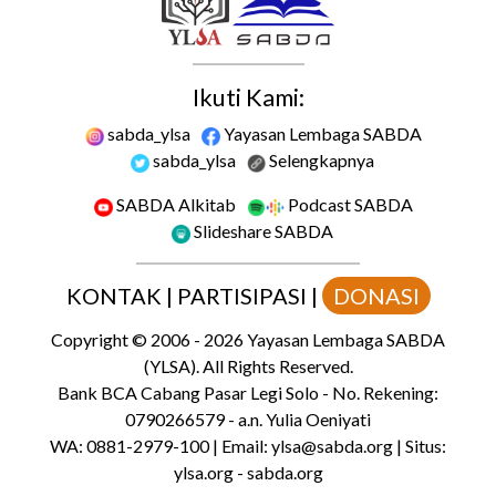
Ikuti Kami:
sabda_ylsa
Yayasan Lembaga SABDA
sabda_ylsa
Selengkapnya
SABDA Alkitab
Podcast SABDA
Slideshare SABDA
KONTAK
|
PARTISIPASI
|
DONASI
Copyright
© 2006 -
2026
Yayasan Lembaga SABDA
(YLSA).
All Rights Reserved.
Bank BCA Cabang Pasar Legi Solo - No. Rekening:
0790266579 - a.n. Yulia Oeniyati
WA:
0881-2979-100
| Email:
ylsa@sabda.org
| Situs:
ylsa.org
-
sabda.org