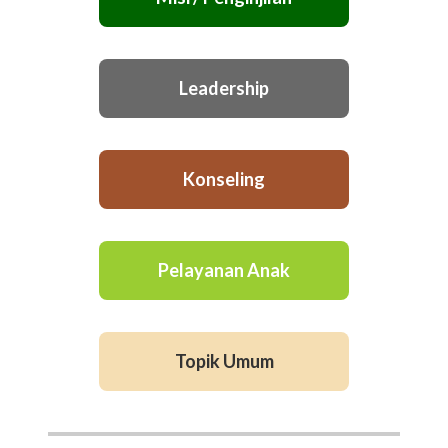
Leadership
Konseling
Pelayanan Anak
Topik Umum