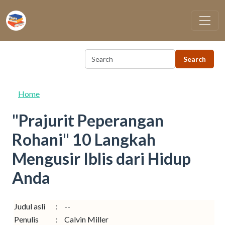
Skip to main content
Home
"Prajurit Peperangan
Rohani" 10 Langkah
Mengusir Iblis dari Hidup
Anda
Judul asli
:
--
Penulis
:
Calvin Miller