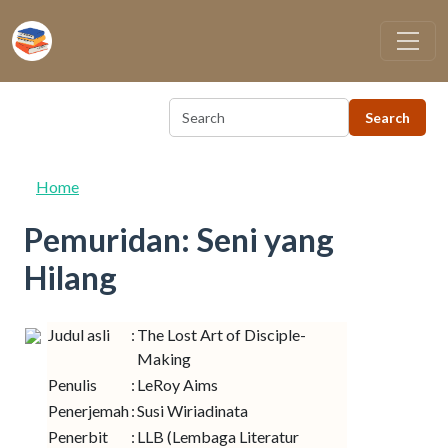
Skip to main content
Home
Pemuridan: Seni yang
Hilang
Judul asli
:
The Lost Art of Disciple-
Making
Penulis
:
LeRoy Aims
Penerjemah
:
Susi Wiriadinata
Penerbit
:
LLB (Lembaga Literatur