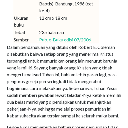
Baptis), Bandung, 1996 (cet
ke-4)
Ukuran
:
12 cm x 18 cm
buku
Tebal
:
235 halaman
Sumber
:
Pub. e-Buku edisi 07/2006
Dalam pendahuluan yang ditulis oleh Robert E. Coleman
disebutkan bahwa setiap orang yang menerima Kristus
terpanggil untuk memuridkan orang lain menurut karunia
yang ia miliki. Sayang banyak orang Kristen yang tidak
mengerti maksud Tuhan ini, bahkan lebih parah lagi, para
pengurus gereja pun seringkali tidak mengetahui
bagaimana cara melakukannya. Sebenarnya, Tuhan Yesus
sudah memberi jawaban lewat teladan-Nya ketika memilih
dua belas murid yang dipersiapkan untuk melanjutkan
pekerjaan-Nya, sehingga melalui proses pemuridan ini
kabar sukacita akan tersiar sampai ke seluruh muka bumi.
LeRoy Eims menyebutkan bahwa proses pemuridan tidak