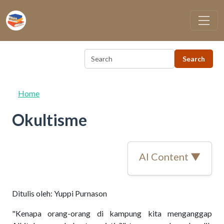
Skip to main content
Home
Okultisme
AI Content ▼
Ditulis oleh: Yuppi Purnason
"Kenapa orang-orang di kampung kita menganggap