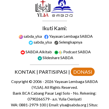
Ikuti Kami:
sabda_ylsa
Yayasan Lembaga SABDA
sabda_ylsa
Selengkapnya
SABDA Alkitab
Podcast SABDA
Slideshare SABDA
KONTAK
|
PARTISIPASI
|
DONASI
Copyright
© 2006 -
2026
Yayasan Lembaga SABDA
(YLSA).
All Rights Reserved.
Bank BCA Cabang Pasar Legi Solo - No. Rekening:
0790266579 - a.n. Yulia Oeniyati
WA:
0881-2979-100
| Email:
ylsa@sabda.org
| Situs: