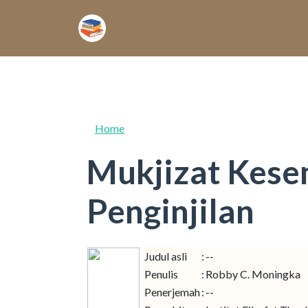
Skip to main content
Home
Mukjizat Kes
Penginjilan
Judul asli
:
--
Penulis
:
Robby C. Moningka
Penerjemah
:
--