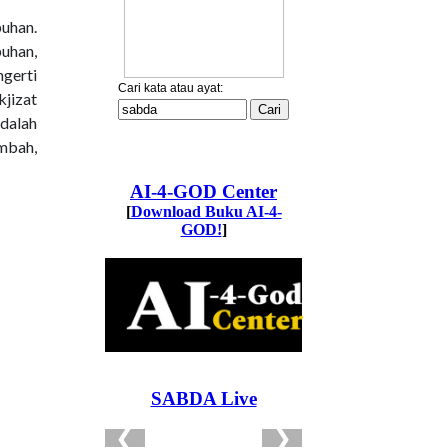
uhan.
buhan,
gerti
kjizat
adalah
embah,