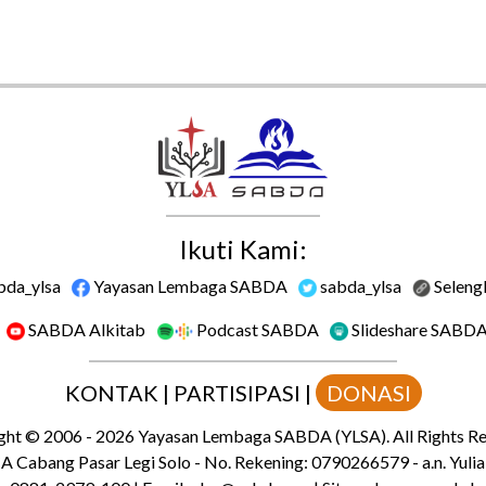
Ikuti Kami:
bda_ylsa
Yayasan Lembaga SABDA
sabda_ylsa
Seleng
SABDA Alkitab
Podcast SABDA
Slideshare SABD
KONTAK
|
PARTISIPASI
|
DONASI
ght
© 2006 -
2026
Yayasan Lembaga SABDA (YLSA).
All Rights R
 Cabang Pasar Legi Solo - No. Rekening: 0790266579 - a.n. Yulia