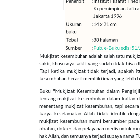
Penerbit
:
Institut Filsafat Theo
Kepemimpinan Jaffra
Jakarta 1996
Ukuran
:
14 x 21 cm
buku
Tebal
:
88 halaman
Sumber
:
Pub. e-Buku edisi 51
Mukjizat kesembuhan adalah salah satu mukjiz
sakit, khususnya sakit yang sudah tidak bisa 
Tapi ketika mukjizat tidak terjadi, apakah 
kesembuhan berarti memiliki iman yang lebih 
Buku "Mukjizat Kesembuhan dalam Penginjil
tentang mukjizat kesembuhan dalam kaitan den
menentang mukjizat kesembuhan, tapi secara 
karya keselamatan Allah tidak identik den
mukjizat kesembuhan murni bersumber pada 
obatan, dokter, dan pelayanan medis untuk me
hak Allah, dan semuanya terjadi supaya nama Tu