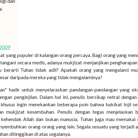
logi dan
y,
/2009
at yang populer di kalangan orang percaya. Bagi orang yang men
ditangani secara medis, adanya mukjizat menjanjikan pengharapan
itu berarti Tuhan tidak adil? Apakah orang yang mengalami muk
besar daripada mereka yang tidak mengalaminya?
an" hadir untuk menyelaraskan pandangan-pandangan yang ek
gan penginjilan. Dalam hal ini, penulis bersikap netral dengan
khusus ingin menekankan beberapa poin bahwa hakikat Injil se
gan mukjizat kesembuhan. Penulis dengan tegas menjelaskan 
kehendak Allah dan bukan manusia. Tuhan juga mau memakai 
nyembuhkan orang-orang yang lain. Segala sesuatu yang terjadi 
han ditinggikan di atas segalanya.