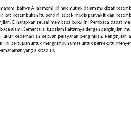
ahami bahwa Allah memiliki hak mutlak dalam mukjizat kesemb
akikat kesembuhan itu sendiri, aspek medis penyakit dan kesem
jilan. Diharapkan seusai membaca buku ini Pembaca dapat men
aca alami. Sementara itu dalam kaitannya dengan penginjilan, mu
 ukur keberhasilan sebuah pelayanan penginjilan. Penginjilan 
an. Ini bertujuan untuk menghimpun umat untuk bersekutu, meny
 pemahaman yang alkitabiah.