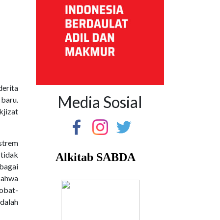
derita
Media Sosial
 baru.
jizat
strem
 tidak
bagai
bahwa
obat-
adalah