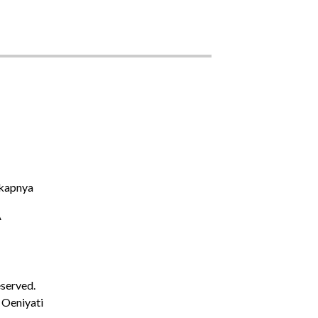
kapnya
A
eserved.
 Oeniyati