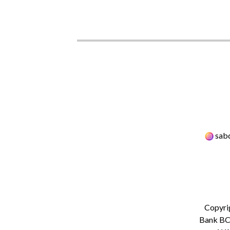
sabd
Copyri
Bank BCA