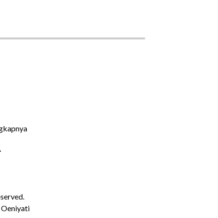
gkapnya
A
eserved.
 Oeniyati