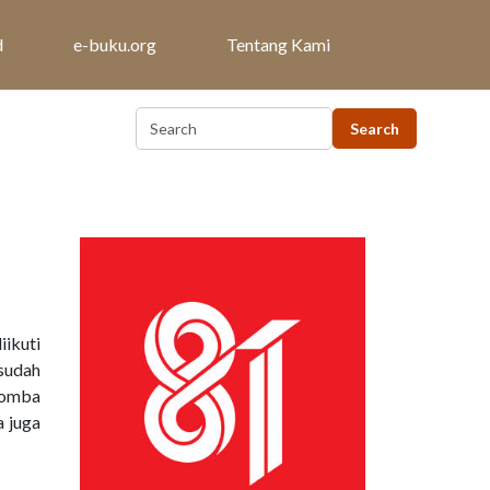
d
e-buku.org
Tentang Kami
ikuti
 sudah
lomba
 juga