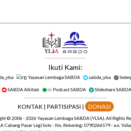
Ikuti Kami:
a_ylsa
Yayasan Lembaga SABDA
sabda_ylsa
Selen
SABDA Alkitab
Podcast SABDA
Slideshare SABD
KONTAK
|
PARTISIPASI
|
DONASI
ght
© 2006 -
2026
Yayasan Lembaga SABDA (YLSA).
All Rights R
 Cabang Pasar Legi Solo - No. Rekening: 0790266579 - a.n. Yulia