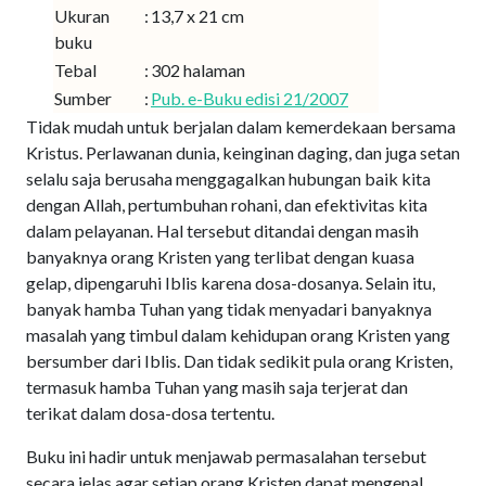
Ukuran
:
13,7 x 21 cm
buku
Tebal
:
302 halaman
Sumber
:
Pub. e-Buku edisi 21/2007
Tidak mudah untuk berjalan dalam kemerdekaan bersama
Kristus. Perlawanan dunia, keinginan daging, dan juga setan
selalu saja berusaha menggagalkan hubungan baik kita
dengan Allah, pertumbuhan rohani, dan efektivitas kita
dalam pelayanan. Hal tersebut ditandai dengan masih
banyaknya orang Kristen yang terlibat dengan kuasa
gelap, dipengaruhi Iblis karena dosa-dosanya. Selain itu,
banyak hamba Tuhan yang tidak menyadari banyaknya
masalah yang timbul dalam kehidupan orang Kristen yang
bersumber dari Iblis. Dan tidak sedikit pula orang Kristen,
termasuk hamba Tuhan yang masih saja terjerat dan
terikat dalam dosa-dosa tertentu.
Buku ini hadir untuk menjawab permasalahan tersebut
secara jelas agar setiap orang Kristen dapat mengenal