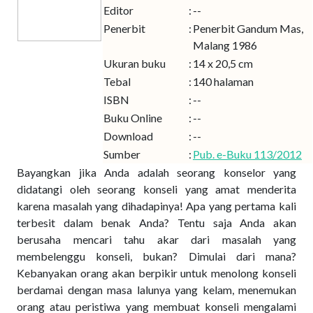
Editor
:
--
Penerbit
:
Penerbit Gandum Mas,
Malang 1986
Ukuran buku
:
14 x 20,5 cm
Tebal
:
140 halaman
ISBN
:
--
Buku Online
:
--
Download
:
--
Sumber
:
Pub. e-Buku 113/2012
Bayangkan jika Anda adalah seorang konselor yang
didatangi oleh seorang konseli yang amat menderita
karena masalah yang dihadapinya! Apa yang pertama kali
terbesit dalam benak Anda? Tentu saja Anda akan
berusaha mencari tahu akar dari masalah yang
membelenggu konseli, bukan? Dimulai dari mana?
Kebanyakan orang akan berpikir untuk menolong konseli
berdamai dengan masa lalunya yang kelam, menemukan
orang atau peristiwa yang membuat konseli mengalami