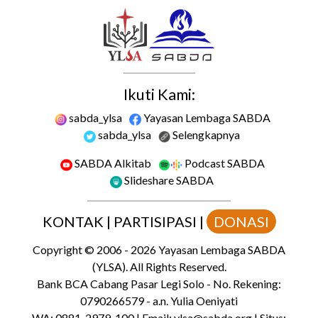
Ikuti Kami:
sabda_ylsa
Yayasan Lembaga SABDA
sabda_ylsa
Selengkapnya
SABDA Alkitab
Podcast SABDA
Slideshare SABDA
KONTAK
|
PARTISIPASI
|
DONASI
Copyright
© 2006 -
2026
Yayasan Lembaga SABDA
(YLSA).
All Rights Reserved.
Bank BCA Cabang Pasar Legi Solo - No. Rekening:
0790266579 - a.n. Yulia Oeniyati
WA:
0881-2979-100
| Email:
ylsa@sabda.org
| Situs: