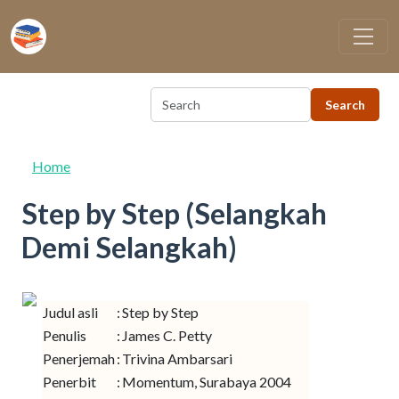
Skip to main content
Home
Step by Step (Selangkah
Demi Selangkah)
Judul asli
:
Step by Step
Penulis
:
James C. Petty
Penerjemah
:
Trivina Ambarsari
Penerbit
:
Momentum, Surabaya 2004