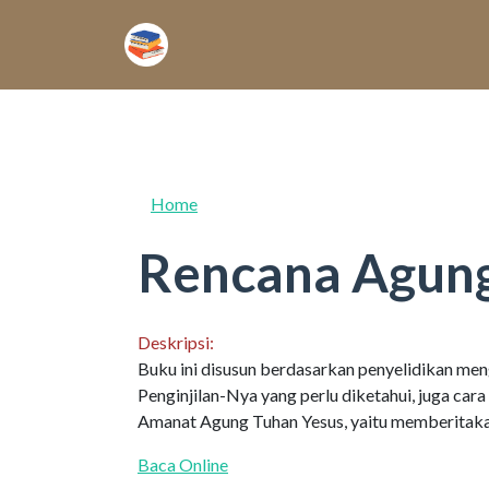
Skip to main content
Home
Rencana Agung
Deskripsi:
Buku ini disusun berdasarkan penyelidikan me
Penginjilan-Nya yang perlu diketahui, juga ca
Amanat Agung Tuhan Yesus, yaitu memberitakan
Baca Online