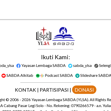
Ikuti Kami:
bda_ylsa
Yayasan Lembaga SABDA
sabda_ylsa
Seleng
SABDA Alkitab
Podcast SABDA
Slideshare SABD
KONTAK
|
PARTISIPASI
|
DONASI
ght
© 2006 -
2026
Yayasan Lembaga SABDA (YLSA).
All Rights R
 Cabang Pasar Legi Solo - No. Rekening: 0790266579 - a.n. Yulia