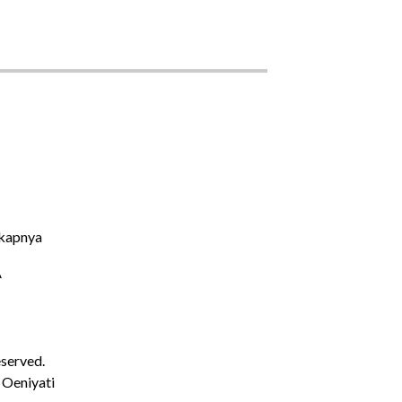
kapnya
A
eserved.
 Oeniyati