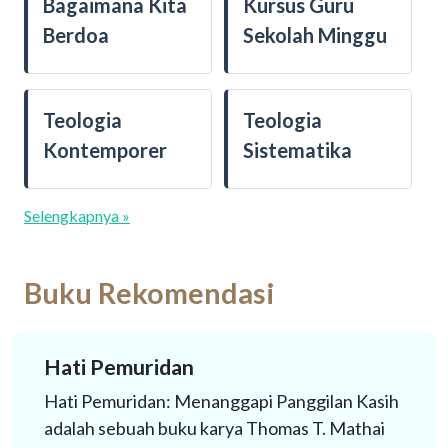
Bagaimana Kita
Kursus Guru
Berdoa
Sekolah Minggu
Teologia
Teologia
Kontemporer
Sistematika
Selengkapnya »
Buku Rekomendasi
Hati Pemuridan
Spiritualitas Kristen dan Apologetika
Kristen
Hati Pemuridan: Menanggapi Panggilan Kasih
Di tengah kehidupan manusia yang dipacu
adalah sebuah buku karya Thomas T. Mathai