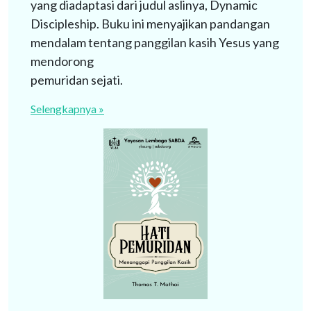
oleh banjirnya informasi, diperlukan dorongan
yang diadaptasi dari judul aslinya, Dynamic
untuk terus melakukan inovasi atau
Discipleship. Buku ini menyajikan pandangan
penemuan-penemuan baru supaya tidak
mendalam tentang panggilan kasih Yesus yang
ketinggalan dan ditinggalkan oleh orang-orang
mendorong
sezamannya.
pemuridan sejati.
Selengkapnya »
Selengkapnya »