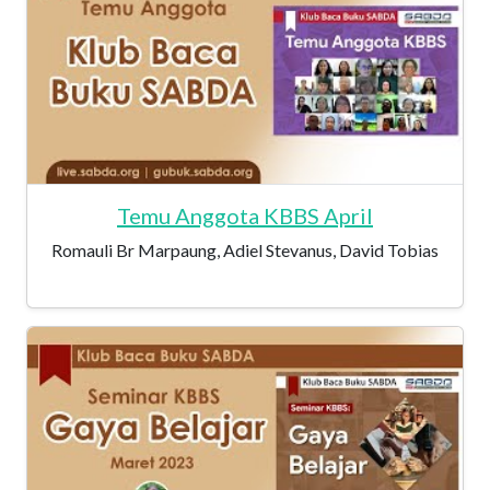
Temu Anggota KBBS April
Romauli Br Marpaung, Adiel Stevanus, David Tobias