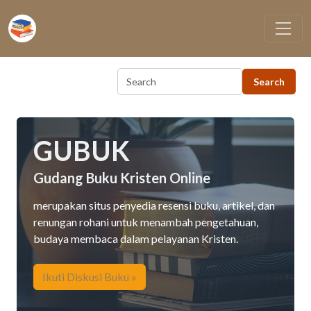
Skip to main content
GUBUK
Gudang Buku Kristen Online
merupakan situs penyedia resensi buku, artikel, dan
renungan rohani untuk menambah pengetahuan,
budaya membaca dalam pelayanan Kristen.
Ikuti Diskusi Buku »