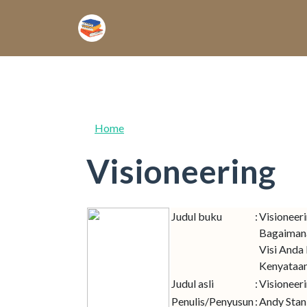
Skip to main content
Home
Visioneering
Judul buku
:
Visioneeri
Bagaiman
Visi Anda
Kenyataa
Judul asli
:
Visioneer
Penulis/Penyusun
:
Andy Stan