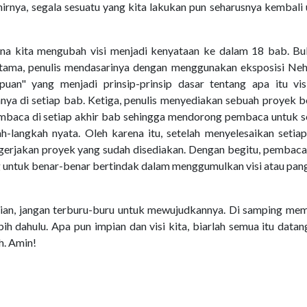
akhirnya, segala sesuatu yang kita lakukan pun seharusnya kembali
na kita mengubah visi menjadi kenyataan ke dalam 18 bab. Buk
rtama, penulis mendasarinya dengan menggunakan eksposisi Neh
uan" yang menjadi prinsip-prinsip dasar tentang apa itu vis
ya di setiap bab. Ketiga, penulis menyediakan sebuah proyek b
embaca di setiap akhir bab sehingga mendorong pembaca untuk s
h-langkah nyata. Oleh karena itu, setelah menyelesaikan setia
erjakan proyek yang sudah disediakan. Dengan begitu, pembaca
g untuk benar-benar bertindak dalam menggumulkan visi atau pan
ian, jangan terburu-buru untuk mewujudkannya. Di samping me
ih dahulu. Apa pun impian dan visi kita, biarlah semua itu datan
h. Amin!