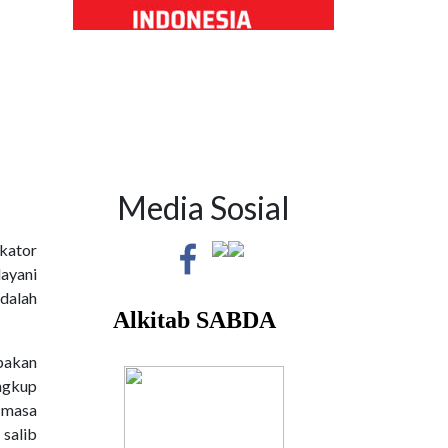
Media Sosial
ikator
ayani
adalah
pakan
ingkup
n masa
 salib