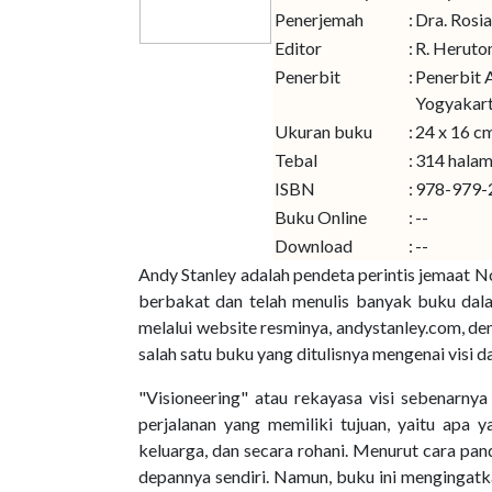
Penerjemah
:
Dra. Rosi
Editor
:
R. Herut
Penerbit
:
Penerbit 
Yogyakar
Ukuran buku
:
24 x 16 c
Tebal
:
314 hala
ISBN
:
978-979-
Buku Online
:
--
Download
:
--
Andy Stanley adalah pendeta perintis jemaat N
berbakat dan telah menulis banyak buku dala
melalui website resminya, andystanley.com, de
salah satu buku yang ditulisnya mengenai visi d
"Visioneering" atau rekayasa visi sebenarn
perjalanan yang memiliki tujuan, yaitu apa y
keluarga, dan secara rohani. Menurut cara pa
depannya sendiri. Namun, buku ini mengingatka