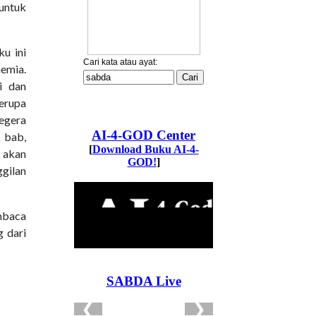
 untuk
u ini
emia.
i dan
erupa
egera
p bab,
 akan
ggilan
mbaca
g dari