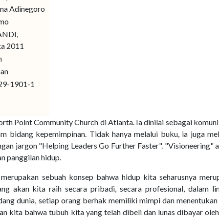
ana Adinegoro
omo
ANDI,
ta 2011
m
man
29-1901-1
orth Point Community Church di Atlanta. Ia dinilai sebagai komun
m bidang kepemimpinan. Tidak hanya melalui buku, ia juga mel
ngan jargon "Helping Leaders Go Further Faster". "Visioneering" 
an panggilan hidup.
ya merupakan sebuah konsep bahwa hidup kita seharusnya meru
ang akan kita raih secara pribadi, secara profesional, dalam l
ndang dunia, setiap orang berhak memiliki mimpi dan menentuka
n kita bahwa tubuh kita yang telah dibeli dan lunas dibayar oleh